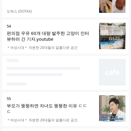
카페명
도탁스 (DOTAX)
순
54
위
편의점 우유 60개 대량 발주한 고양이 인터
뷰하러 간 기자.youtube
카페명
＊여성시대＊ 차분한 20대들의 알흠다운 공간
순
55
위
부모가 뚱뚱하면 자녀도 뚱뚱한 이유 ㄷㄷ
ㄷ
카페명
＊여성시대＊ 차분한 20대들의 알흠다운 공간