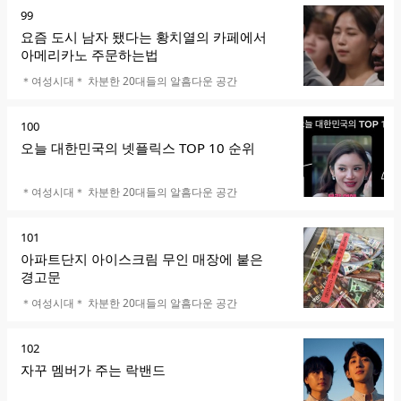
순
99
위
요즘 도시 남자 됐다는 황치열의 카페에서
아메리카노 주문하는법
카페명
＊여성시대＊ 차분한 20대들의 알흠다운 공간
순
100
위
오늘 대한민국의 넷플릭스 TOP 10 순위
카페명
＊여성시대＊ 차분한 20대들의 알흠다운 공간
순
101
위
아파트단지 아이스크림 무인 매장에 붙은
경고문
카페명
＊여성시대＊ 차분한 20대들의 알흠다운 공간
순
102
위
자꾸 멤버가 주는 락밴드