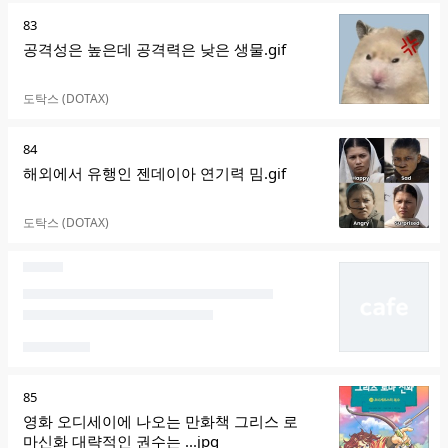
순
83
위
공격성은 높은데 공격력은 낮은 생물.gif
카페명
도탁스 (DOTAX)
순
84
위
해외에서 유행인 젠데이아 연기력 밈.gif
카페명
도탁스 (DOTAX)
순
85
위
영화 오디세이에 나오는 만화책 그리스 로
마신화 대략적인 권수는 ...jpg