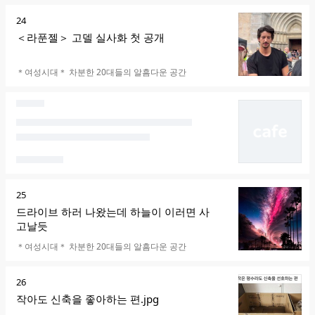
순
24
위
＜라푼젤＞ 고델 실사화 첫 공개
카페명
＊여성시대＊ 차분한 20대들의 알흠다운 공간
순
25
위
드라이브 하러 나왔는데 하늘이 이러면 사
고날듯
카페명
＊여성시대＊ 차분한 20대들의 알흠다운 공간
순
26
위
작아도 신축을 좋아하는 편.jpg