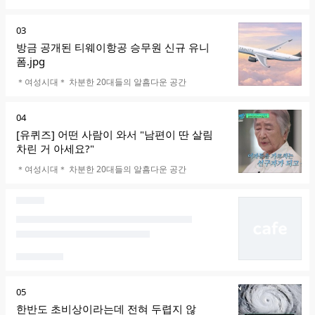
순
03
위
방금 공개된 티웨이항공 승무원 신규 유니
폼.jpg
카페명
＊여성시대＊ 차분한 20대들의 알흠다운 공간
순
04
위
[유퀴즈] 어떤 사람이 와서 "남편이 딴 살림
차린 거 아세요?"
카페명
＊여성시대＊ 차분한 20대들의 알흠다운 공간
순
05
위
한반도 초비상이라는데 전혀 두렵지 않