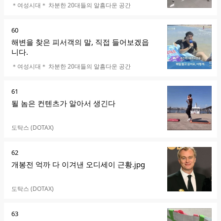
카페명
＊여성시대＊ 차분한 20대들의 알흠다운 공간
순
60
위
해변을 찾은 피서객의 말, 직접 들어보겠읍
니다.
카페명
＊여성시대＊ 차분한 20대들의 알흠다운 공간
순
61
위
될 놈은 컨텐츠가 알아서 생긴다
카페명
도탁스 (DOTAX)
순
62
위
개봉전 억까 다 이겨낸 오디세이 근황.jpg
카페명
도탁스 (DOTAX)
순
63