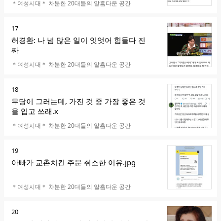
카페명
＊여성시대＊ 차분한 20대들의 알흠다운 공간
순
17
위
허경환: 나 넘 많은 일이 잇엇어 힘들다 진
짜
카페명
＊여성시대＊ 차분한 20대들의 알흠다운 공간
순
18
위
무당이 그러는데, 가진 것 중 가장 좋은 것
을 입고 쓰래.x
카페명
＊여성시대＊ 차분한 20대들의 알흠다운 공간
순
19
위
아빠가 교촌치킨 주문 취소한 이유.jpg
카페명
＊여성시대＊ 차분한 20대들의 알흠다운 공간
순
20