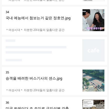
순
34
위
국내 예능에서 첨보는거 같은 정호연.jpg
카페명
＊여성시대＊ 차분한 20대들의 알흠다운 공간
순
35
위
승객을 배려한 버스기사의 센스.jpg
카페명
＊여성시대＊ 차분한 20대들의 알흠다운 공간
순
36
위
미국 트레이더 조 조미료 금지성분 검출