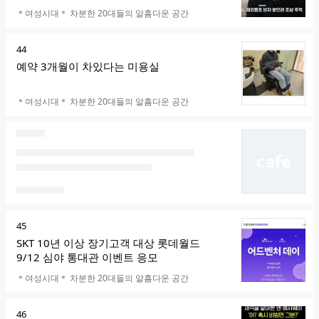
카페명
＊여성시대＊ 차분한 20대들의 알흠다운 공간
순
44
위
예약 3개월이 차있다는 미용실
카페명
＊여성시대＊ 차분한 20대들의 알흠다운 공간
순
45
위
SKT 10년 이상 장기고객 대상 롯데월드
9/12 심야 통대관 이벤트 응모
카페명
＊여성시대＊ 차분한 20대들의 알흠다운 공간
순
46