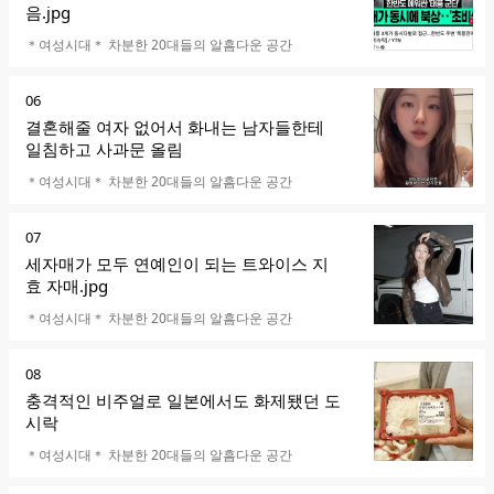
음.jpg
카페명
＊여성시대＊ 차분한 20대들의 알흠다운 공간
순
06
위
결혼해줄 여자 없어서 화내는 남자들한테
일침하고 사과문 올림
카페명
＊여성시대＊ 차분한 20대들의 알흠다운 공간
순
07
위
세자매가 모두 연예인이 되는 트와이스 지
효 자매.jpg
카페명
＊여성시대＊ 차분한 20대들의 알흠다운 공간
순
08
위
충격적인 비주얼로 일본에서도 화제됐던 도
시락
카페명
＊여성시대＊ 차분한 20대들의 알흠다운 공간