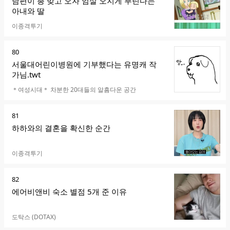
남편이 총 맞고 오자 엄살 오지게 부린다는
아내와 딸
카페명
이종격투기
순
80
위
서울대어린이병원에 기부했다는 유명캐 작
가님.twt
카페명
＊여성시대＊ 차분한 20대들의 알흠다운 공간
순
81
위
하하와의 결혼을 확신한 순간
카페명
이종격투기
순
82
위
에어비앤비 숙소 별점 5개 준 이유
카페명
도탁스 (DOTAX)