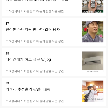
카페명
＊여성시대＊ 차분한 20대들의 알흠다운 공간
순
37
위
전여친 아버지랑 만나다 걸린 남자
카페명
＊여성시대＊ 차분한 20대들의 알흠다운 공간
순
38
위
에어컨에게 하고 싶은 말.jpg
카페명
＊여성시대＊ 차분한 20대들의 알흠다운 공간
순
39
위
키 175 추성훈의 팔길이.jpg
카페명
＊여성시대＊ 차분한 20대들의 알흠다운 공간